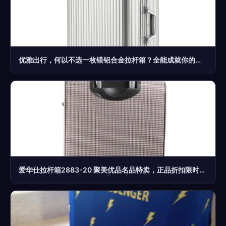
优雅出行，何以不选一枚镁铝合金拉杆箱？全能成就你的精致旅程！
爱华仕拉杆箱2883-20 聚美优品名品特卖，正品折扣限时抢购