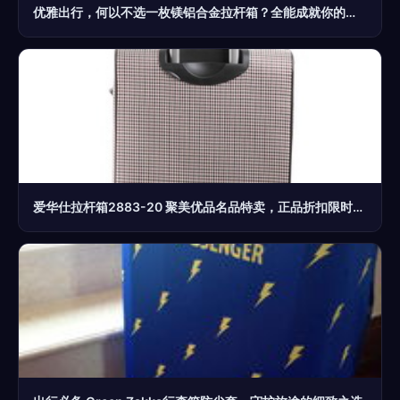
优雅出行，何以不选一枚镁铝合金拉杆箱？全能成就你的精致旅程！
爱华仕拉杆箱2883-20 聚美优品名品特卖，正品折扣限时抢购