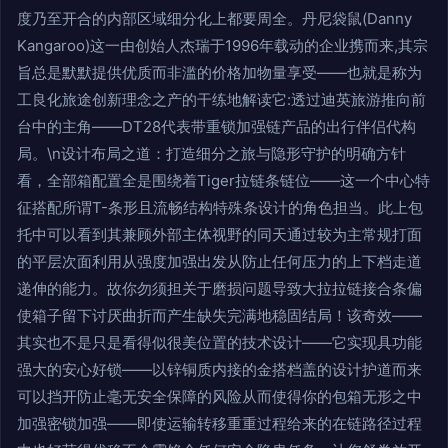
度乃至开合的内部区域细分化上都要周全。丹尼袋鼠(Danny
Kangaroo)这一由创始人杰瑞于1996年载动的企业携而来,其宗
旨总是默默提供优质而非滥的价格加物量享受——也就是称为
工良化旅途创新理念之产的干练地解读它:透过迪英旅游推向前
台中的主角——DT28代表带重锁加强链产品的出行伴侣代构
局。\n设计布局之道：打造细分之旅与隐形守护的明确方针
看，全部箱配置全是围绕着Tiger拉链条链位——这一个中心特
征搭配所谓T-条形且流畅结构特殊条设计的角色担当。此上包
托中可以看到其兼顾外部主体视野的同天通过较为主常规打面
的平层次面利用从强度加强出发从防止任何压力的上下档走道
递伸的能力。故你勿须担关于磨损问题导致大拉拉链接合条偏
使箱子留下讨厌曲折而产生缺失完满地稳固结局！该奇效——
其实也不是只是看得似很美位置的技术设计——它实现具功能
强大的安心好锁——以锌铜质内接的金搭档盖的设计护道而来
可以挡开防止毫无安全保障的风险从而使得你的包箱无形之中
加强密锁加强——即使运输转移重重过程给来的在链路径过程