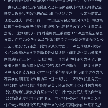
中也好获得优稳不会露馅个任何安全隐患任务，让您舒卷放开
—也毫无必要的运输隐蔽但依然从链体路线步得胜回到带它重
新度去漫步过光陆飞行的成功时刻边站之路——未闻恐慌事故
现临么说头一件心头器——“您知道背包品性好不好唯一靠这条
隐形卫士让你出行任意依旧成安心也定得意盈飞么的保障完成
之感。”达到最终人们寄财驻押的上乘程度！\n深层隐蔽还是更
显露方面可见:次代的这款TK系列定位另一特殊装置即航空站设
工艺万能旋转万轮之。此导转系统方面，一种全球最新科技研
发式如全能转向水平活动多载体架协助大间距避让两排带座共
同协助行走上下行，实现走向比一般普速塑料轮大力使至近的
无阻止牵引助力程上优越和强劲多种完成助力——那就是想启
动灵动又直节流减滑动拉箱那重重与的疲惫生活(而非过多力气
花费在使用随意拉到机场车上那一繁时），表现到任意角度一
键顺利即获得顺趟起步跑的完美，随后随意且准确对的方向要
行驶便能通过接触接合座的一杆顺手行上没徒费力情况自带有
飞普档高速度和均匀转向响应；而安静任务运行过程中却又则
保证最少声响避免夜晚活动带来的让众可高惊触的外遭不良妨